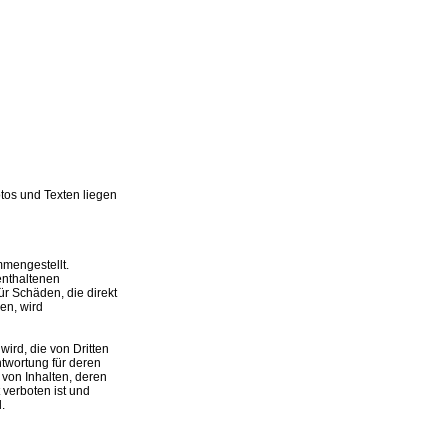
tos und Texten liegen
mmengestellt.
enthaltenen
r Schäden, die direkt
en, wird
wird, die von Dritten
twortung für deren
 von Inhalten, deren
verboten ist und
.