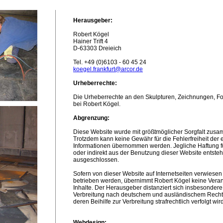
Herausgeber:
Robert Kögel
Hainer Trift 4
D-63303 Dreieich
Tel. +49 (0)6103 - 60 45 24
koegel.frankfurt@arcor.de
Urheberrechte:
Die Urheberrechte an den Skulpturen, Zeichnungen, Fo
bei Robert Kögel.
Abgrenzung:
Diese Website wurde mit größtmöglicher Sorgfalt zusa
Trotzdem kann keine Gewähr für die Fehlerfreiheit der 
Informationen übernommen werden. Jegliche Haftung fü
oder indirekt aus der Benutzung dieser Website entsteh
ausgeschlossen.
Sofern von dieser Website auf Internetseiten verwiesen 
betrieben werden, übernimmt Robert Kögel keine Veran
Inhalte. Der Herausgeber distanziert sich insbesondere
Verbreitung nach deutschem und ausländischem Recht 
deren Beihilfe zur Verbreitung strafrechtlich verfolgt wird
Webdesign: