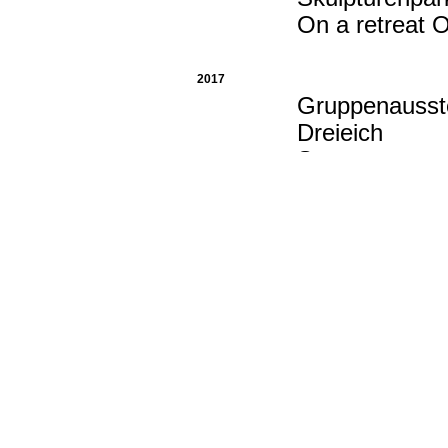
On a retreat O
2017
Gruppenausste
Dreieich
Sommersemeste
Johann Wolfga
Independent 
Kapstadt, Uni
2016
Gruppenausste
Germany
Metallsympos
Zeitgenössisch